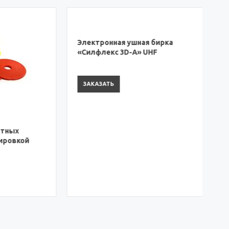
х
Электронная ушная бирка
У
вкой
«Силфлекс 3D-А» UHF
М
ЗАКАЗАТЬ