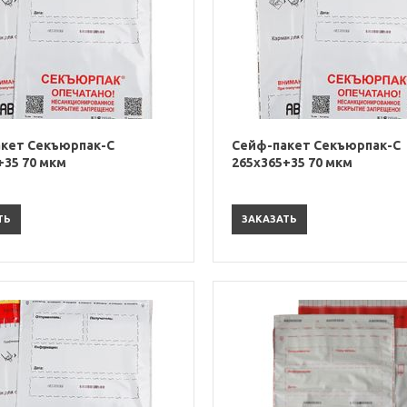
кет Секъюрпак-С
Сейф-пакет Секъюрпак-С
+35 70 мкм
265х365+35 70 мкм
ТЬ
ЗАКАЗАТЬ