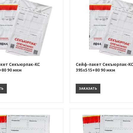
кет Секъюрпак-КС
Сейф-пакет Секъюрпак-К
+80 90 мкм
395х515+80 90 мкм
ТЬ
ЗАКАЗАТЬ