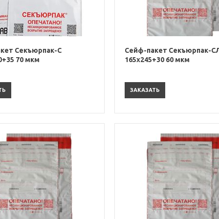
кет Секъюрпак-С
Сейф-пакет Секъюрпак-С
0+35 70 мкм
165х245+30 60 мкм
ТЬ
ЗАКАЗАТЬ