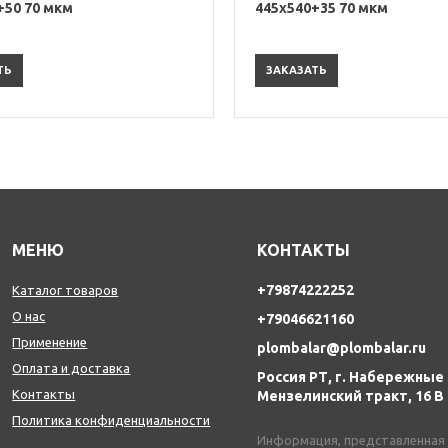
+50 70 мкм
445х540+35 70 мкм
ТЬ
ЗАКАЗАТЬ
МЕНЮ
КОНТАКТЫ
+79874222252
Каталог товаров
О нас
+79046621160
Применение
plombalar@plombalar.ru
Оплата и доставка
Россия РТ, г. Набережные
Контакты
Мензелинский тракт, 16 В
Политика конфиденциальности
Информация, представленная н