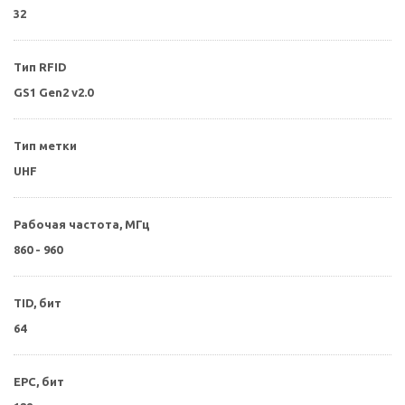
32
Тип RFID
GS1 Gen2 v2.0
Тип метки
UHF
Рабочая частота, МГц
860 - 960
TID, бит
64
EPC, бит