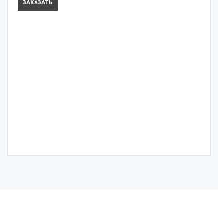
Сейф-пакет Секъюрпак-КС 395х515+80 90 мкм
ЗАКАЗАТЬ