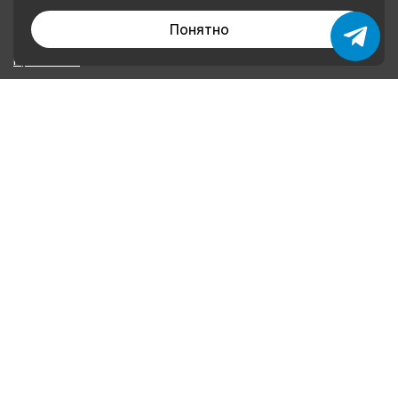
Каталог товаров
Понятно
О нас
Применение
Оплата и доставка
Контакты
Политика конфиденциальности
КОНТАКТЫ
+79874222252
+79046621160
plombalar@plombalar.ru
Россия РТ, г. Набережные Челны, Мензелинский тракт,
16 В
Информация, представленная на сайте, не является публичной
офертой.