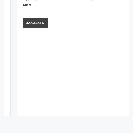
Курьерский белый пакет без кармана 110х210 50
мкм
ЗАКАЗАТЬ