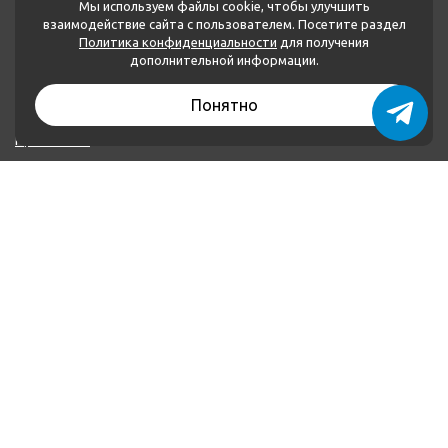
Мы используем файлы cookie, чтобы улучшить
взаимодействие сайта с пользователем. Посетите раздел
Политика конфиденциальности
для получения
МЕНЮ
дополнительной информации.
Каталог товаров
Понятно
О нас
Применение
Оплата и доставка
Контакты
Политика конфиденциальности
КОНТАКТЫ
+79874222252
+79046621160
plombalar@plombalar.ru
Россия РТ, г. Набережные Челны, Мензелинский тракт,
16 В