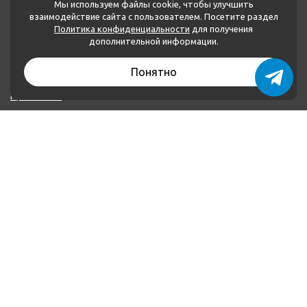
Мы используем файлы cookie, чтобы улучшить
взаимодействие сайта с пользователем. Посетите раздел
Политика конфиденциальности
для получения
МЕНЮ
дополнительной информации.
Каталог товаров
Понятно
О нас
Применение
Оплата и доставка
Контакты
Политика конфиденциальности
КОНТАКТЫ
+79874222252
+79046621160
plombalar@plombalar.ru
Россия РТ, г. Набережные Челны, Мензелинский тракт,
16 В