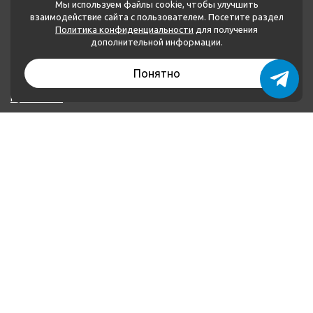
Мы используем файлы cookie, чтобы улучшить
взаимодействие сайта с пользователем. Посетите раздел
Политика конфиденциальности
для получения
МЕНЮ
дополнительной информации.
Каталог товаров
Понятно
О нас
Применение
Оплата и доставка
Контакты
Политика конфиденциальности
КОНТАКТЫ
+79874222252
+79046621160
plombalar@plombalar.ru
Россия РТ, г. Набережные Челны, Мензелинский тракт,
16 В