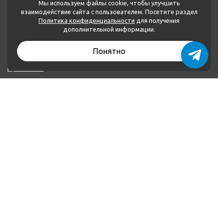
Мы используем файлы cookie, чтобы улучшить
взаимодействие сайта с пользователем. Посетите раздел
Политика конфиденциальности
для получения
МЕНЮ
дополнительной информации.
Каталог товаров
Понятно
О нас
Применение
Оплата и доставка
Контакты
Политика конфиденциальности
КОНТАКТЫ
+79874222252
+79046621160
plombalar@plombalar.ru
Россия РТ, г. Набережные Челны, Мензелинский тракт,
16 В