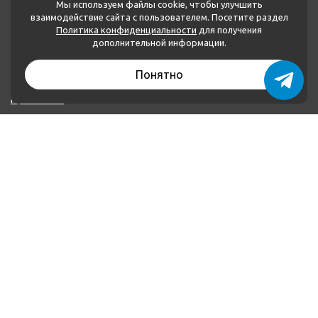
Мы используем файлы cookie, чтобы улучшить
взаимодействие сайта с пользователем. Посетите раздел
Политика конфиденциальности
для получения
МЕНЮ
дополнительной информации.
Каталог товаров
Понятно
О нас
Применение
Оплата и доставка
Контакты
Политика конфиденциальности
КОНТАКТЫ
+79874222252
+79046621160
plombalar@plombalar.ru
Россия РТ, г. Набережные Челны, Мензелинский тракт,
16 В