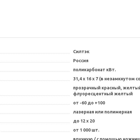
Силтэк
Россия
поликарбонат кВт.
31,4 х 16 х 7 (в незамкнутом с
прозрачный красный, желтый,
флуоресцентный желтый
от -60 до +100
лазерная или полимерная
до 12 х 20
от 1 000 шт.
вручную / с помощью ножниц