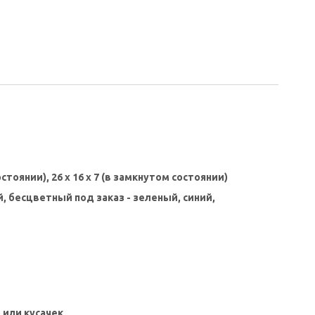
остоянии), 26 х 16 х 7 (в замкнутом состоянии)
 бесцветный под заказ - зеленый, синий,
 или кусачек