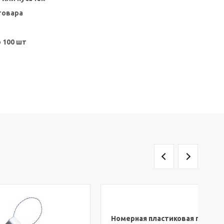
товара
о 100 шт
П