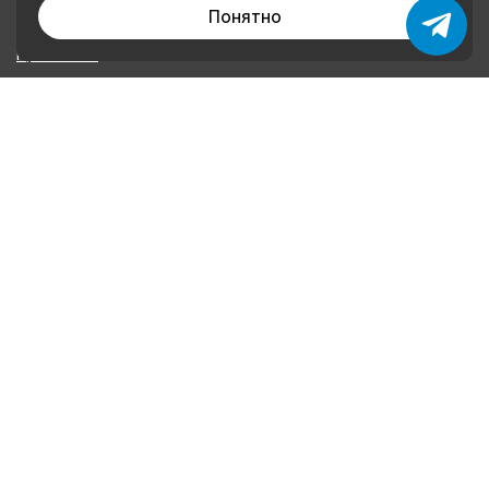
Понятно
О нас
Применение
Оплата и доставка
Контакты
Политика конфиденциальности
КОНТАКТЫ
+79874222252
+79046621160
plombalar@plombalar.ru
Россия РТ, г. Набережные Челны, Мензелинский тракт,
16 В
Информация, представленная на сайте, не является публичной
офертой.