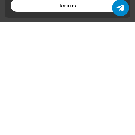
Каталог товаров
Понятно
О нас
Применение
Оплата и доставка
Контакты
Политика конфиденциальности
КОНТАКТЫ
+79874222252
+79046621160
plombalar@plombalar.ru
Россия РТ, г. Набережные Челны, Мензелинский тракт,
16 В
Информация, представленная на сайте, не является публичной
офертой.