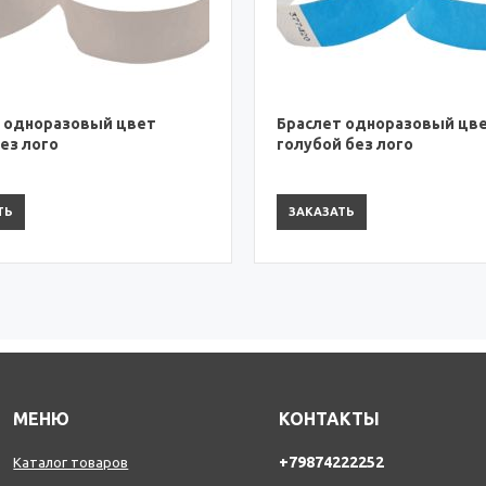
ет одноразовый цвет
Браслет одноразовый ц
ой без лого
желто-зеленый (лайм) б
ЗАТЬ
ЗАКАЗАТЬ
МЕНЮ
КОНТАКТЫ
+79874222252
Каталог товаров