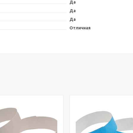
Да
Да
Да
Отличная
ХИТ