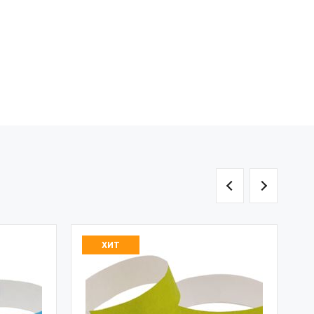
Браслет одноразовый цвет
желтый без лого