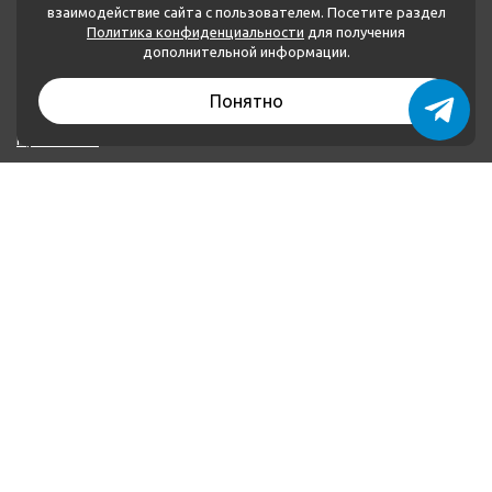
взаимодействие сайта с пользователем. Посетите раздел
Политика конфиденциальности
для получения
МЕНЮ
дополнительной информации.
Каталог товаров
Понятно
О нас
Применение
Оплата и доставка
Контакты
Политика конфиденциальности
КОНТАКТЫ
+79874222252
+79046621160
plombalar@plombalar.ru
Россия РТ, г. Набережные Челны, Мензелинский тракт,
16 В